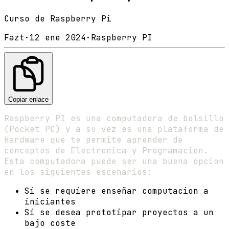
Curso de Raspberry Pi
Fazt
·
12 ene 2024
·
Raspberry PI
Copiar enlace
Raspberry PI es una computadora de bolsillo
(Pocket PC) y a su vez es una plataforma de
Hardware que te permite aprender de
conceptos de Electronica y Programacion.
Esta computadora puede ser una buena opcion
en los siguientes escenarios:
Si se requiere enseñar computacion a
iniciantes
Si se desea prototipar proyectos a un
bajo coste