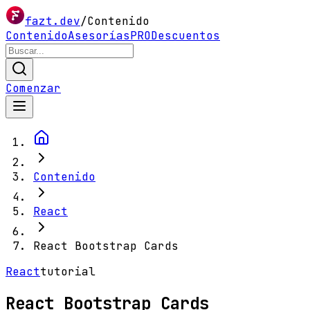
fazt.dev
/
Contenido
Contenido
Asesorías
PRO
Descuentos
Comenzar
Contenido
React
React Bootstrap Cards
React
tutorial
React Bootstrap Cards