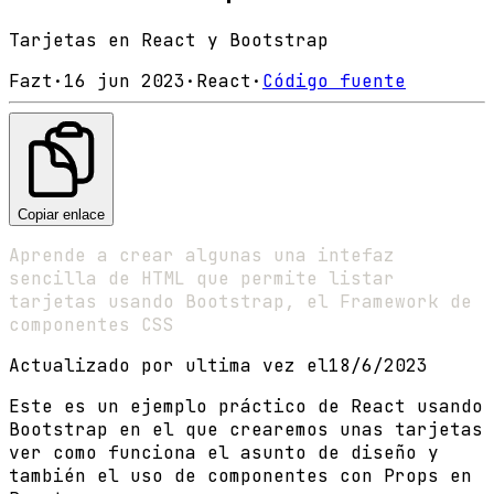
Tarjetas en React y Bootstrap
Fazt
·
16 jun 2023
·
React
·
Código fuente
Copiar enlace
Aprende a crear algunas una intefaz
sencilla de HTML que permite listar
tarjetas usando Bootstrap, el Framework de
componentes CSS
Actualizado por ultima vez el
18/6/2023
Este es un ejemplo práctico de React usando
Bootstrap en el que crearemos unas tarjetas
ver como funciona el asunto de diseño y
también el uso de componentes con Props en