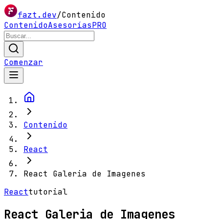
fazt.dev
/
Contenido
Contenido
Asesorías
PRO
Comenzar
Contenido
React
React Galeria de Imagenes
React
tutorial
React Galeria de Imagenes