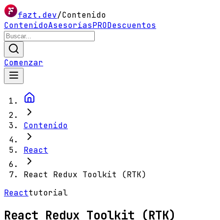
fazt.dev
/
Contenido
Contenido
Asesorías
PRO
Descuentos
Comenzar
Contenido
React
React Redux Toolkit (RTK)
React
tutorial
React Redux Toolkit (RTK)