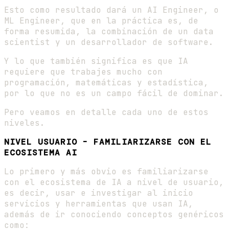
Esto como resultado dará un AI Engineer, o
ML Engineer, que en la práctica es, de
forma resumida, la combinación de un data
scientist y un desarrollador de software.
Y lo que también significa es que IA
requiere que trabajes mucho con
programación, matemáticas y estadística,
por lo que no es un campo fácil de dominar.
Pero veamos en detalle cada uno de estos
niveles.
NIVEL USUARIO - FAMILIARIZARSE CON EL
ECOSISTEMA AI
Lo primero y más obvio es familiarizarse
con el ecosistema de IA a nivel de usuario,
es decir, usar e investigar al inicio
servicios y herramientas que usan IA,
además de ir conociendo conceptos genéricos
como: