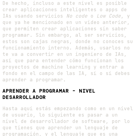
De hecho, incluso a este nivel es posible
crear aplicaciones inteligentes o apps de
IAs usando servicios
No code
o
Low Code
, y
que ya he mencionado en un video anterior,
que permiten crear aplicaciones sin saber
programar. Sin embargo, al ser servicios,
estos son cajas negras, donde no conoces su
funcionamiento interno. Además, usarlos no
te va a convertir en un ingeniero de IAs,
así que para entender cómo funcionan los
proyectos de machine learning y entrar a
fondo en el campo de las IA, sí o sí debes
aprender a programar.
APRENDER A PROGRAMAR - NIVEL
DESARROLLADOR
Hasta aquí estás empezando como en un nivel
de usuario, lo siguiente es pasar a un
nivel de desarrollador de software, por lo
que tienes que aprender un lenguaje de
programación, y el lenguaje que es una