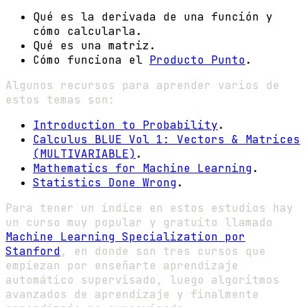
Qué es la derivada de una función y
cómo calcularla.
Qué es una matriz.
Cómo funciona el
Producto Punto
.
Algunos recursos para aprender varios de
estos temas son:
Introduction to Probability
.
Calculus BLUE Vol 1: Vectors & Matrices
(MULTIVARIABLE)
.
Mathematics for Machine Learning
.
Statistics Done Wrong
.
Para tener un índice en estos estudios hay
un curso muy popular y gratuito llamado
Machine Learning Specialization por
Stanford
, en donde son tres cursos que
empiezan por enseñarte aprendizaje
automático supervisado, luego algoritmos
avanzados de aprendizaje y finalmente