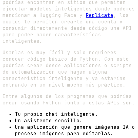
podrías encontrar en sitios que permiten
ejecutar modelos inteligentes donde podemos
mencionar a Hugging Face y
Replicate
, los
cuales te permiten crearte una cuenta y
consumir directamente desde código una API
para poder hacer características
inteligentes.
Usarlas es muy fácil y solo requieres
conocer código básico de Python. Con esto
podrías crear desde aplicaciones o scripts
de automatización que hagan alguna
característica inteligente y ya estarías
entrando en un nivel mucho más práctico.
Entre algunos de los programas que podrías
crear usando Python junto a estas APIs son:
Tu propio chat inteligente.
Un asistente sencillo.
Una aplicación que genere imágenes IA o
procese imágenes para editarlas.