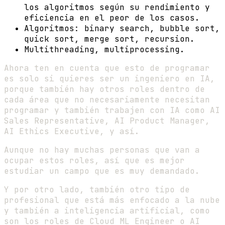
los algoritmos según su rendimiento y
eficiencia en el peor de los casos.
Algoritmos: binary search, bubble sort,
quick sort, merge sort, recursion.
Multithreading, multiprocessing.
Ahora ten en cuenta que esto de programar
es solo si quieres ser un ingeniero en IA,
porque también hay otros roles dentro de
cada área que no necesariamente necesitan
programar y también trabajen con IA como AI
Sales Representative, AI Product Manager,
AI Ethics Executive, y así.
Aunque no hay muchas personas que van a
ocupar estos roles, así que es mejor
estudiar un campo que es muy demandado.
Y por otro lado, también otro tipo de
profesional que está más enfocado a la nube
y también a inteligencia artificial, como
son los roles de Cloud ML Engineer o AI