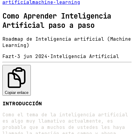
artificial
machine-learning
Como Aprender Inteligencia
Artificial paso a paso
Roadmap de Inteligencia artificial (Machine
Learning)
Fazt
·
3 jun 2024
·
Inteligencia Artificial
Copiar enlace
INTRODUCCIÓN
Como el tema de la inteligencia artificial
es algo muy llamativo actualmente, es
probable que a muchos de ustedes les haya
llamado la atención este campo y ahora