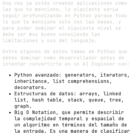
Una vez ya estés creando aplicaciones como
las que te menciono, lo siguiente sería
seguir profundizando en Python porque todo
lo que te menciono solo son las bases, y
para poder dominar el siguiente nivel se
debe ser muy bueno conociendo las
limitaciones y uso del lenguaje.
Entre algunos de estos temas de Python que
debes dominar como desarrollador antes de
intentar convertirte en un AI Engineer son:
Python avanzado: generators, iterators,
inheritance, list comprehensions,
decorators.
Estructuras de datos: arrays, linked
list, hash table, stack, queue, tree,
graph.
Big O Notation, que permite describir
la complejidad temporal y espacial de
un algoritmo en términos del tamaño de
la entrada. Es una manera de clasificar