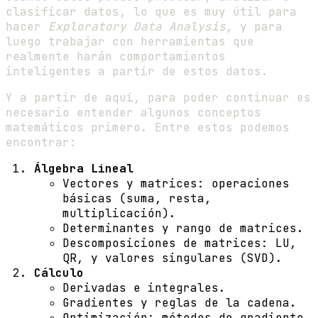
clasificar datos, lo que es muy útil para
hacer
Exploratory Data Analysis
, y para
luego trabajar con herramientas que
realmente harán comportamientos
inteligentes a partir de estos datos.
Y a partir de aquí, para poder continuar es
necesario entender algunos conceptos
matemáticos primero. Entre estos podemos
encontrar:
Álgebra Lineal
Vectores y matrices: operaciones
básicas (suma, resta,
multiplicación).
Determinantes y rango de matrices.
Descomposiciones de matrices: LU,
QR, y valores singulares (SVD).
Cálculo
Derivadas e integrales.
Gradientes y reglas de la cadena.
Optimización: métodos de gradiente