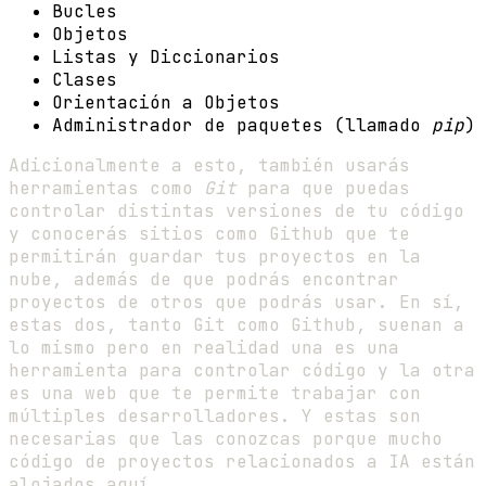
Bucles
Objetos
Listas y Diccionarios
Clases
Orientación a Objetos
Administrador de paquetes (llamado
pip
)
Adicionalmente a esto, también usarás
herramientas como
Git
para que puedas
controlar distintas versiones de tu código
y conocerás sitios como Github que te
permitirán guardar tus proyectos en la
nube, además de que podrás encontrar
proyectos de otros que podrás usar. En sí,
estas dos, tanto Git como Github, suenan a
lo mismo pero en realidad una es una
herramienta para controlar código y la otra
es una web que te permite trabajar con
múltiples desarrolladores. Y estas son
necesarias que las conozcas porque mucho
código de proyectos relacionados a IA están
alojados aquí.