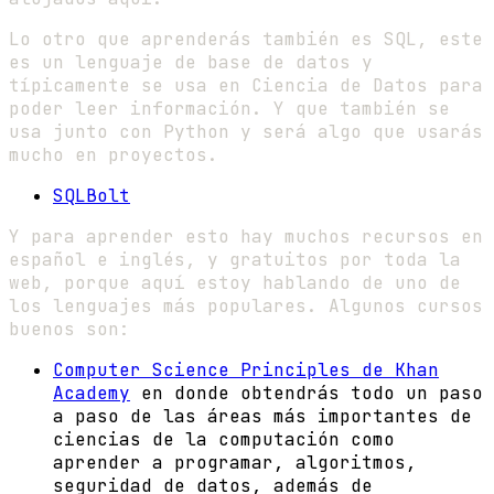
Lo otro que aprenderás también es SQL, este
es un lenguaje de base de datos y
típicamente se usa en Ciencia de Datos para
poder leer información. Y que también se
usa junto con Python y será algo que usarás
mucho en proyectos.
SQLBolt
Y para aprender esto hay muchos recursos en
español e inglés, y gratuitos por toda la
web, porque aquí estoy hablando de uno de
los lenguajes más populares. Algunos cursos
buenos son:
Computer Science Principles de Khan
Academy
en donde obtendrás todo un paso
a paso de las áreas más importantes de
ciencias de la computación como
aprender a programar, algoritmos,
seguridad de datos, además de