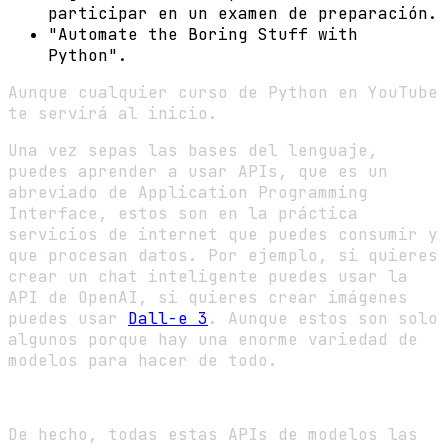
participar en un examen de preparación.
"Automate the Boring Stuff with
Python".
Aunque cualquier curso de Python en YouTube
te servirá al inicio.
Una vez sepas las bases del lenguaje,
puedes aprender a usar APIs, que es un
abreviado de Application Programming
Interface, estos son en la práctica
servicios de internet que puedes consumir y
que procesan datos. Por ejemplo, si quieres
crear un chat inteligente puedes usar la
API de OpenAI, si quieres crear imágenes
puedes usar
Dall-e 3
. Aunque estos son solo
algunos porque hay una enorme variedad de
modelos para hacer de todo.
De hecho, todas estas APIs de modelos las