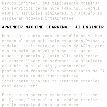
DevOps Engineer, que típicamente trabajan
con servicios de la nube como AWS, Google,
Azure y servicios similares. Su trabajo es
desplegar modelos inteligentes
APRENDER MACHINE LEARNING - AI ENGINEER
Hasta este punto como desarrollador ya has
creado algunas aplicaciones usando Python y
modelos inteligentes a través de APIs, pero
eso es solo un nivel más arriba que un
usuario promedio y hasta allí solo serías
un desarrollador de software. Lo siguiente
es subir un nivel más y aprender en
profundidad frameworks y herramientas de IA
que no solo te den funcionalidad
inteligente sino que te permitan crearlas
casi desde cero.
Entre estas podemos encontrar bibliotecas
de Python, los cuales son código escritos
por la comunidad para poder crear