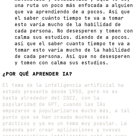
una ruta un poco más enfocada a alguien
que va aprendiendo de a pocos. Así que
el saber cuánto tiempo te va a tomar
esto varía mucho de la habilidad de
cada persona. No desesperen y tomen con
calma sus estudios. diendo de a pocos.
asi que el saber cuanto tiempo te va a
tomar esto varia mucho de la habilidad
de cada persona. Asi que no desesperen
y tomen con calma sus estudios.
¿POR QUÉ APRENDER IA?
El tema de la inteligencia artificial ha
estado presente desde 1950, pero no es
hasta alrededor del 2022, con la
popularidad de GPT, cuando las IAs
empezaron a popularizarse mucho más, a tal
punto que se han creado muchos usos
prácticos y ya es un tema muy popular. La
demanda por crear aplicaciones y nuevas