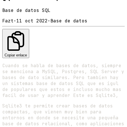
Base de datos SQL
Fazt
·
11 oct 2022
·
Base de datos
Copiar enlace
Cuando se habla de bases de datos, siempre
se menciona a MySQL, Postgres, SQL Server y
bases de dato similares. Pero tambien hay
un sistemas base de datos SQL que es igul
de populares que estos e incluso mucho mas
facil de usar y aprender Este es Sqlite3,
Sqlite3 te permite crear bases de datos
compactas, que vienen muy bien para
entornos en donde se necesite una pequeña
base de datos relacional, como aplicaciones