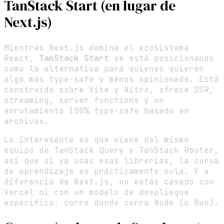
TanStack Start (en lugar de
Next.js)
Mientras Next.js domina el ecosistema
React,
TanStack Start
se está posicionando
como la alternativa para quienes quieren
algo más type-safe y menos opinionado. Está
construido sobre Vite y Nitro, ofrece SSR,
streaming, server functions y un
enrutamiento 100% type-safe basado en
archivos.
Lo interesante es que viene del mismo
equipo de TanStack Query y TanStack Router,
así que si ya usas esas librerías, la curva
de aprendizaje es prácticamente nula. Y a
diferencia de Next.js, no estás casado con
Vercel ni con un modelo de despliegue
específico: corre donde corra Node (o Bun).