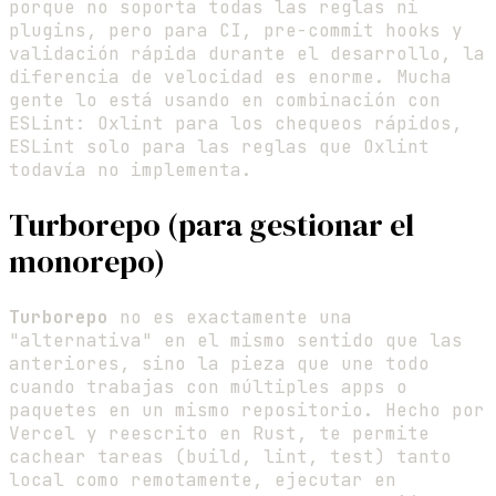
porque no soporta todas las reglas ni
plugins, pero para CI, pre-commit hooks y
validación rápida durante el desarrollo, la
diferencia de velocidad es enorme. Mucha
gente lo está usando en combinación con
ESLint: Oxlint para los chequeos rápidos,
ESLint solo para las reglas que Oxlint
todavía no implementa.
Turborepo (para gestionar el
monorepo)
Turborepo
no es exactamente una
"alternativa" en el mismo sentido que las
anteriores, sino la pieza que une todo
cuando trabajas con múltiples apps o
paquetes en un mismo repositorio. Hecho por
Vercel y reescrito en Rust, te permite
cachear tareas (build, lint, test) tanto
local como remotamente, ejecutar en