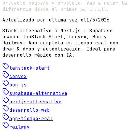
proyecto pequeño y pruébalo. Vas a notar la
diferencia desde el primer
.
bun install
Actualizado por ultima vez el
1/5/2026
Stack alternativo a Next.js + Supabase
usando TanStack Start, Convex, Bun y
Railway. App completa en tiempo real con
drag & drop y autenticación. Ideal para
desarrollo rápido con IA.
tanstack-start
convex
bun-js
supabase-alternative
nextjs-alternative
desarrollo-web
app-tiempo-real
railway