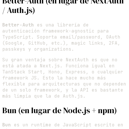
Better-Auth (en lugar de NextAuth
/ Auth.js)
Better-Auth
es una librería de
autenticación framework-agnostic para
TypeScript. Soporta email/password, OAuth
(Google, GitHub, etc.), magic links, 2FA,
passkeys y organizations.
Su gran ventaja sobre NextAuth es que no
está atada a Next.js. Funciona igual en
TanStack Start, Hono, Express, o cualquier
framework JS. Esto la hace mucho más
flexible para arquitecturas que no dependen
de un solo framework, y la API es bastante
más limpia que la de Auth.js.
Bun (en lugar de Node.js + npm)
Bun
es un runtime de JavaScript escrito en