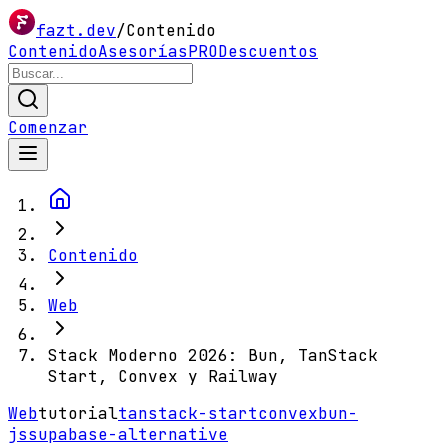
fazt.dev
/
Contenido
Contenido
Asesorías
PRO
Descuentos
Comenzar
Contenido
Web
Stack Moderno 2026: Bun, TanStack
Start, Convex y Railway
Web
tutorial
tanstack-start
convex
bun-
js
supabase-alternative