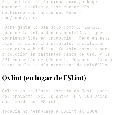
Zig que también funciona como package
manager, bundler y test runner. Es
muchísimo más rápido que Node +
npm/pnpm/yarn.
Mucha gente lo usa solo como
bun install
(porque la velocidad es brutal) y siguen
corriendo Node en producción. Pero en este
stack se aprovecha completo: instalación,
ejecución y bundling. Ya está estable para
producción en bastantes casos de uso, y la
API web estándar (Request, Response, fetch)
viene built-in sin necesidad de polyfills.
Oxlint (en lugar de ESLint)
Oxlint
es un linter escrito en Rust, parte
del proyecto Oxc. Es entre 50 y 100 veces
más rápido que ESLint.
Todavía no reemplaza a ESLint al 100%