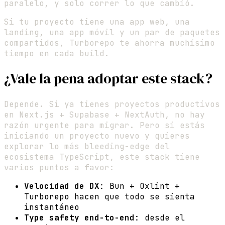
paralelo, y solo correr lo que cambió.
Si tu proyecto tiene una app web, una
landing, una app móvil y un par de paquetes
compartidos, Turborepo te ahorra muchísimo
tiempo en cada build.
¿Vale la pena adoptar este stack?
Depende. Si ya tienes proyectos productivos
en Next.js + Supabase + NextAuth, no hay
razón urgente para migrar. Pero si estás
iniciando un proyecto nuevo y quieres
explorar lo más bleeding-edge del
ecosistema TypeScript, este stack tiene
varios puntos a favor:
Velocidad de DX
: Bun + Oxlint +
Turborepo hacen que todo se sienta
instantáneo
Type safety end-to-end
: desde el