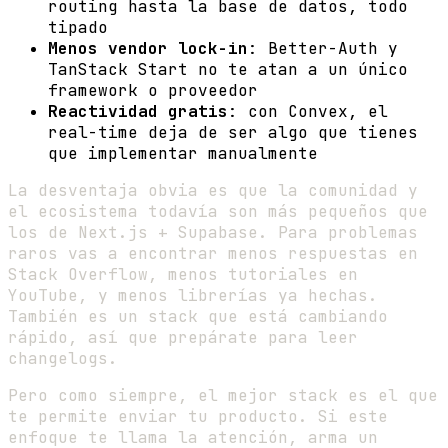
routing hasta la base de datos, todo
tipado
Menos vendor lock-in
: Better-Auth y
TanStack Start no te atan a un único
framework o proveedor
Reactividad gratis
: con Convex, el
real-time deja de ser algo que tienes
que implementar manualmente
La desventaja obvia es que la comunidad y
el ecosistema todavía son más pequeños que
los de Next.js + Supabase. Para problemas
raros vas a encontrar menos respuestas en
Stack Overflow, menos tutoriales en
YouTube, y menos librerías ya hechas.
También es un stack que está cambiando
rápido, así que prepárate para leer
changelogs.
Pero como siempre, el mejor stack es el que
te permite enviar tu producto. Si este
enfoque te llama la atención, arma un