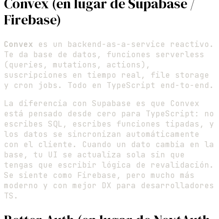
Convex (en lugar de Supabase /
Firebase)
Convex
es un backend-as-a-service reactivo.
Te da base de datos, funciones serverless
(queries, mutations, actions),
suscripciones en tiempo real, file storage
y cron jobs. Todo en TypeScript end-to-end.
La diferencia con Supabase es que Convex
está pensado desde cero para TypeScript: no
escribes SQL, escribes funciones tipadas, y
los datos se sincronizan automáticamente
con el cliente. Cuando un dato cambia en la
base, tu UI se actualiza sola sin que
tengas que escribir lógica de revalidación.
Se siente como Firebase, pero mucho más
moderno y con mejor DX para desarrolladores
TS.