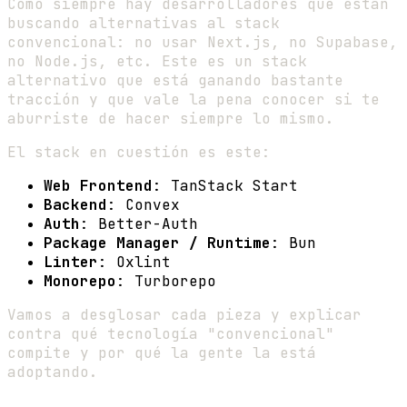
Como siempre hay desarrolladores que están
buscando alternativas al stack
convencional: no usar Next.js, no Supabase,
no Node.js, etc. Este es un stack
alternativo que está ganando bastante
tracción y que vale la pena conocer si te
aburriste de hacer siempre lo mismo.
El stack en cuestión es este:
Web Frontend
: TanStack Start
Backend
: Convex
Auth
: Better-Auth
Package Manager / Runtime
: Bun
Linter
: Oxlint
Monorepo
: Turborepo
Vamos a desglosar cada pieza y explicar
contra qué tecnología "convencional"
compite y por qué la gente la está
adoptando.