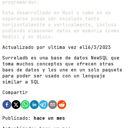
programardor.
Esta desarrollado en Rust y como es de
esperarse puede ser escalado tanto
horizontalmente o verticalmente, incluso
pudiendo almacenar datos en memoria (como
Redis) y en disco.
Actualizado por ultima vez el
16/3/2023
Surreladb es una base de datos NewSQL que
toma muchos conceptos que ofrecen otras
baes de datos y los une en un solo paquete
para poder ser usado con un lenguaje
similar a SQL
Compartir
Publicado:
hace un mes