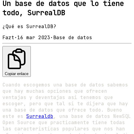
Un base de datos que lo tiene
todo, SurrealDB
¿Qué es SurrealDB?
Fazt
·
16 mar 2023
·
Base de datos
Copiar enlace
Cuando escogemos una base de datos sabemos
que hay muchas opciones que ofrecen
ventajas y deventajas asi tenemos que
escoger, pero que tal si te dijera que hay
una base de datos que ofrece todo. Bueno
este es
Surrealdb
, una base de datos NewSQL
Open Source que practicamente tiene todas
las caracteristicas populares que nos han