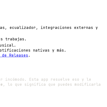
ras, ecualizador, integraciones externas y
as trabajas.
usical.
otificaciones nativas y más.
 de Releases
.
er incómodo. Esta app resuelve eso y le
ce
, lo que significa que puedes modificarla