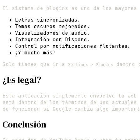
El sistema de plugins es uno de los mayores 
Letras sincronizadas.
Temas oscuros mejorados.
Visualizadores de audio.
Integración con Discord.
Control por notificaciones flotantes.
¡Y mucho más!
Solo tienes que ir a
dentro d
Settings > Plugins
¿Es legal?
Esta aplicación simplemente
envuelve
la web 
está dentro de los términos de uso actuales
de funcionar si Google cambia algo important
Conclusión