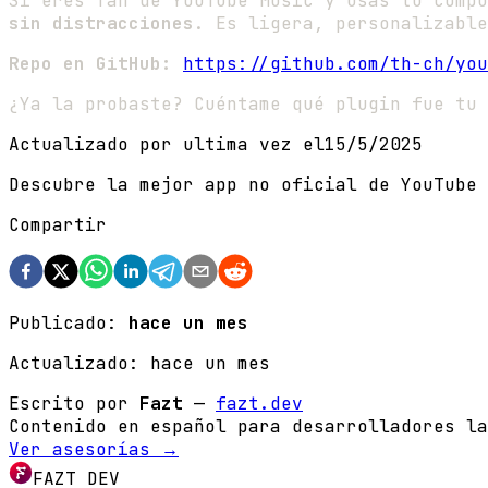
Si eres fan de YouTube Music y usas tu comp
sin distracciones
. Es ligera, personalizable
Repo en GitHub:
https://github.com/th-ch/you
¿Ya la probaste? Cuéntame qué plugin fue tu 
Actualizado por ultima vez el
15/5/2025
Descubre la mejor app no oficial de YouTube 
Compartir
Publicado:
hace un mes
Actualizado:
hace un mes
Escrito por
Fazt
—
fazt.dev
Contenido en español para desarrolladores la
Ver asesorías →
FAZT DEV