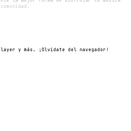
ente la mejor forma de disfrutar tu música
 comunidad.
player y más. ¡Olvídate del navegador!