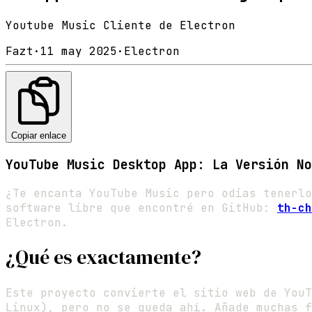
Youtube Music Cliente de Electron
Fazt
·
11 may 2025
·
Electron
Copiar enlace
YouTube Music Desktop App: La Versión No
¿Te encanta YouTube Music pero odias tenerlo
software libre que encontré en GitHub:
th-ch
Electron.
¿Qué es exactamente?
Este proyecto convierte el sitio web de You
Linux), pero no se queda ahí. Añade muchas f