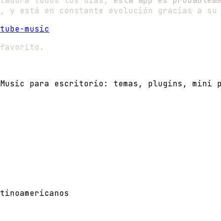
utadora todos los días,
esta app es probablem
, y está en constante evolución gracias a su
tube-music
favorito.
Music para escritorio: temas, plugins, mini 
tinoamericanos