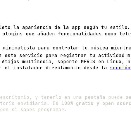
leto la apariencia de la app según tu estilo.
 plugins que añaden funcionalidades como let
 minimalista para controlar tu música mientr
s este servicio para registrar tu actividad m
 Atajos multimedia, soporte MPRIS en Linux, n
r el instalador directamente desde la
sección
escritorio, y tenerlo en una pestaña puede s
torio envidiaría. Es
100% gratis y open sour
des si sabes programar.