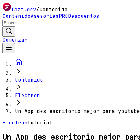
fazt.dev
/
Contenido
Contenido
Asesorías
PRO
Descuentos
Comenzar
Contenido
Electron
Un App des escritorio mejor para youtube
Electron
tutorial
Un App des escritorio mejor par