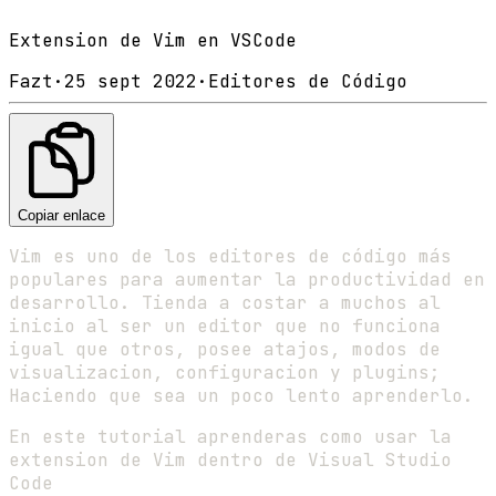
Extension de Vim en VSCode
Fazt
·
25 sept 2022
·
Editores de Código
Copiar enlace
Vim es uno de los editores de código más
populares para aumentar la productividad en
desarrollo. Tienda a costar a muchos al
inicio al ser un editor que no funciona
igual que otros, posee atajos, modos de
visualizacion, configuracion y plugins;
Haciendo que sea un poco lento aprenderlo.
En este tutorial aprenderas como usar la
extension de Vim dentro de Visual Studio
Code