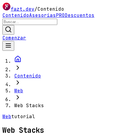
fazt.dev
/
Contenido
Contenido
Asesorías
PRO
Descuentos
Comenzar
Contenido
Web
Web Stacks
Web
tutorial
Web Stacks