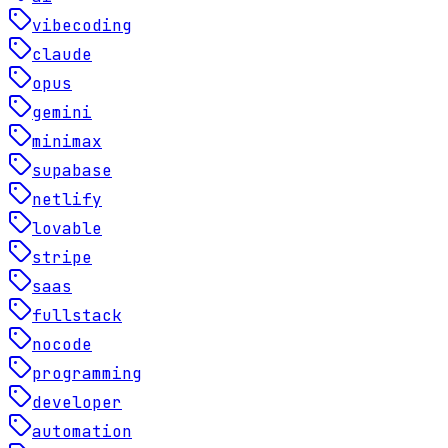
vibecoding
claude
opus
gemini
minimax
supabase
netlify
lovable
stripe
saas
fullstack
nocode
programming
developer
automation