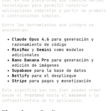
Zoer es una plataforma que combina varias
tecnologías para permitir construir
aplicaciones completas a partir de prompts
o instrucciones simples.
Entre las herramientas que integra se
encuentran:
Claude Opus 4.6
para generación y
razonamiento de código
MiniMax
y
Gemini
como modelos
adicionales
Nano Banana Pro
para generación y
edición de imágenes
Supabase
para la base de datos
Netlify
para el despliegue
Stripe
para pagos y monetización
Esto significa que con Zoer puedes crear
desde el
frontend
hasta el
backend
y la
infraestructura de tu aplicación.