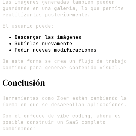
Las imágenes generadas también pueden
guardarse en una
galería
, lo que permite
reutilizarlas posteriormente.
El usuario puede:
Descargar las imágenes
Subirlas nuevamente
Pedir nuevas modificaciones
De esta forma se crea un flujo de trabajo
continuo para generar contenido visual.
Conclusión
Herramientas como Zoer están cambiando la
forma en que se desarrollan aplicaciones.
Con el enfoque de
vibe coding
, ahora es
posible construir un SaaS completo
combinando: