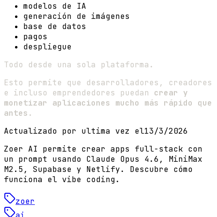
modelos de IA
generación de imágenes
base de datos
pagos
despliegue
Todo desde una sola plataforma.
Esto permite que desarrolladores, creadores
e incluso emprendedores puedan
crear y
monetizar aplicaciones mucho más rápido que
antes
.
Actualizado por ultima vez el
13/3/2026
Zoer AI permite crear apps full-stack con
un prompt usando Claude Opus 4.6, MiniMax
M2.5, Supabase y Netlify. Descubre cómo
funciona el vibe coding.
zoer
ai