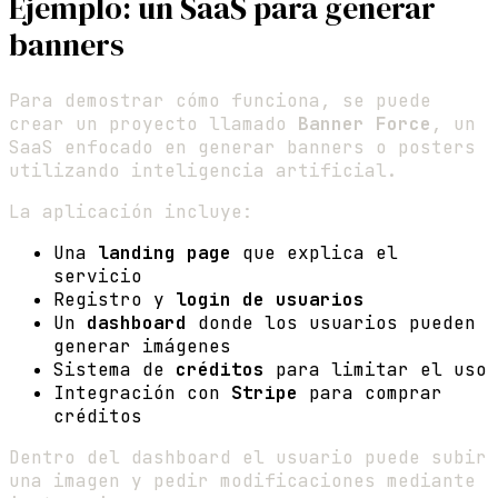
Ejemplo: un SaaS para generar
banners
Para demostrar cómo funciona, se puede
crear un proyecto llamado
Banner Force
, un
SaaS enfocado en generar banners o posters
utilizando inteligencia artificial.
La aplicación incluye:
Una
landing page
que explica el
servicio
Registro y
login de usuarios
Un
dashboard
donde los usuarios pueden
generar imágenes
Sistema de
créditos
para limitar el uso
Integración con
Stripe
para comprar
créditos
Dentro del dashboard el usuario puede subir
una imagen y pedir modificaciones mediante