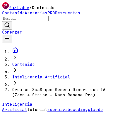
fazt.dev
/
Contenido
Contenido
Asesorías
PRO
Descuentos
Comenzar
Contenido
Inteligencia Artificial
Crea un SaaS que Genera Dinero con IA
(Zoer + Stripe + Nano Banana Pro)
Inteligencia
Artificial
tutorial
zoer
ai
vibecoding
claude