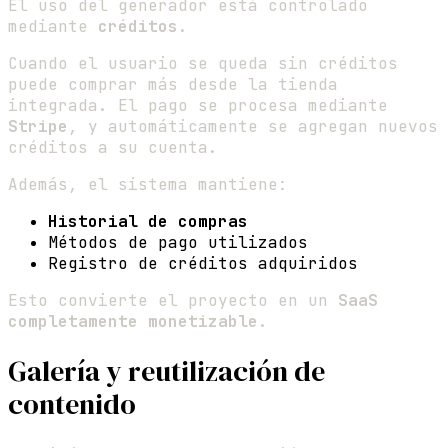
El uso del generador está controlado
mediante
créditos
.
Cuando el usuario se queda sin créditos
puede comprar más desde la tienda
integrada. El pago se procesa mediante
Stripe
, y automáticamente se agregan nuevos
créditos a su cuenta.
Además, el sistema mantiene:
Historial de compras
Métodos de pago utilizados
Registro de créditos adquiridos
Esto convierte el proyecto en un
SaaS
completamente monetizable
.
Galería y reutilización de
contenido