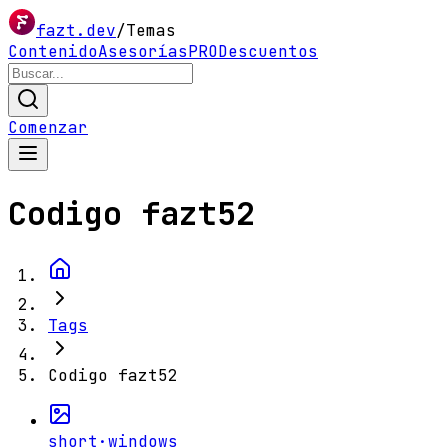
fazt.dev
/
Temas
Contenido
Asesorías
PRO
Descuentos
Comenzar
Codigo fazt52
Tags
Codigo fazt52
short
·
windows