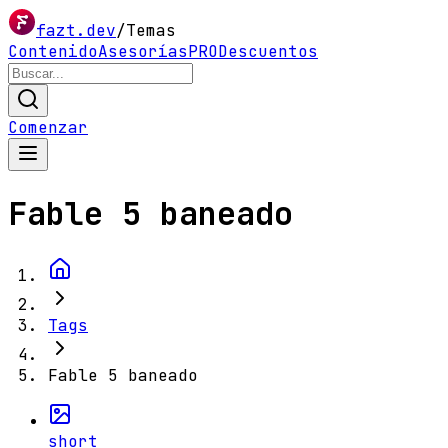
fazt.dev
/
Temas
Contenido
Asesorías
PRO
Descuentos
Comenzar
Fable 5 baneado
Tags
Fable 5 baneado
short