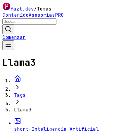
fazt.dev
/
Temas
Contenido
Asesorías
PRO
Comenzar
Llama3
Tags
Llama3
short
·
Inteligencia Artificial