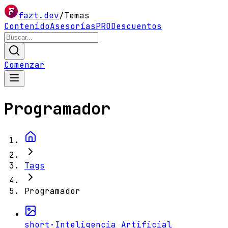
fazt.dev
/
Temas
Contenido
Asesorías
PRO
Descuentos
Comenzar
Programador
Tags
Programador
short
·
Inteligencia Artificial