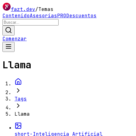
fazt.dev
/
Temas
Contenido
Asesorías
PRO
Descuentos
Comenzar
Llama
Tags
Llama
short
·
Inteligencia Artificial